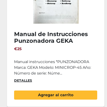
Manual de Instrucciones
Punzonadora GEKA
MINICROP 45
€25
Manual instrucciones *PUNZONADORA
Marca: GEKA Modelo: MINICROP-45 Año:
Número de serie: Núme...
DETALLES
Agregar al carrito