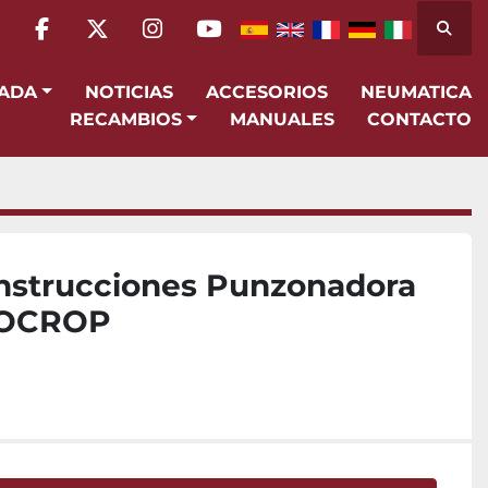
Busca
facebook
twitter
instagram
youtube
SADA
NOTICIAS
ACCESORIOS
NEUMATICA
RECAMBIOS
MANUALES
CONTACTO
nstrucciones Punzonadora
ROCROP