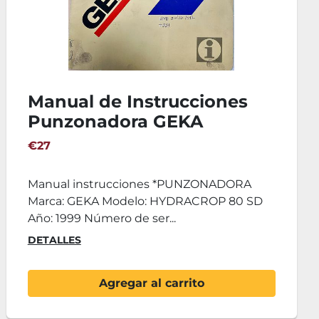
Manual de Instrucciones
Punzonadora GEKA
HYDRACROP 80 SD
€27
Manual instrucciones *PUNZONADORA
Marca: GEKA Modelo: HYDRACROP 80 SD
Año: 1999 Número de ser...
DETALLES
Agregar al carrito