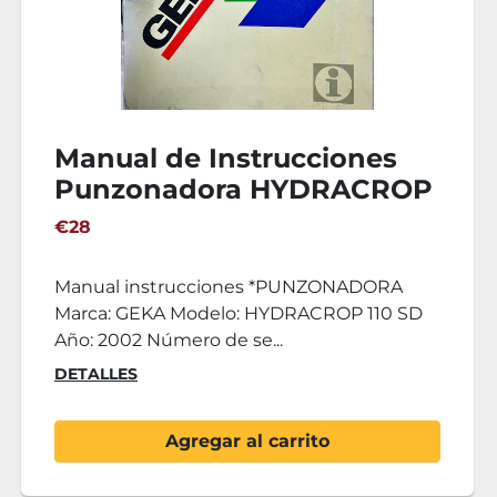
Manual de Instrucciones
Punzonadora HYDRACROP
110 SD
€28
Manual instrucciones *PUNZONADORA
Marca: GEKA Modelo: HYDRACROP 110 SD
Año: 2002 Número de se...
DETALLES
Agregar al carrito