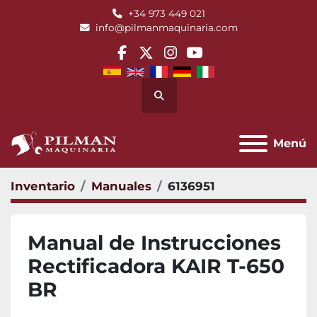
+34 973 449 021
info@pilmanmaquinaria.com
facebook
twitter
instagram
youtube
Buscar
Menú
Inventario
Manuales
6136951
Manual de Instrucciones
Rectificadora KAIR T-650
BR