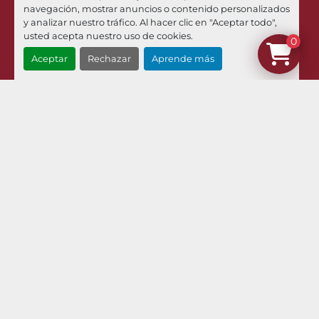
Phone
navegación, mostrar anuncios o contenido personalizados
+34 973 449 021
y analizar nuestro tráfico. Al hacer clic en "Aceptar todo",
usted acepta nuestro uso de cookies.
0
Email
Aceptar
Rechazar
Aprende más
¿Dónde estamos?
Menú
Inventario
Noticias
Pilman Maquinaria
Compramos Sus Maquinas
Contacto
Envíos Y Devoluciones
Términos Y Condiciones
Aviso Legal Y Política De Privacidad
Política De Cookies