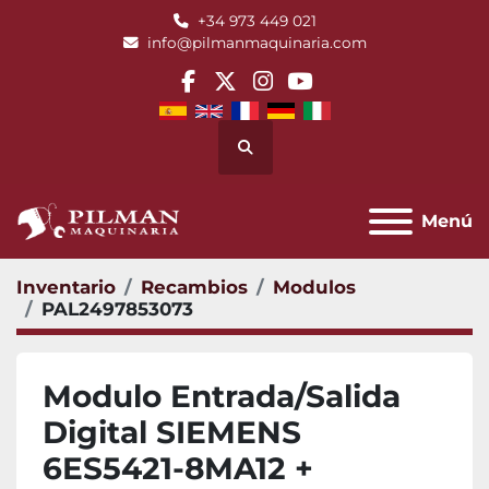
+34 973 449 021
info@pilmanmaquinaria.com
facebook
twitter
instagram
youtube
Buscar
Menú
Inventario
Recambios
Modulos
PAL2497853073
Modulo Entrada/Salida
Digital SIEMENS
6ES5421-8MA12 +