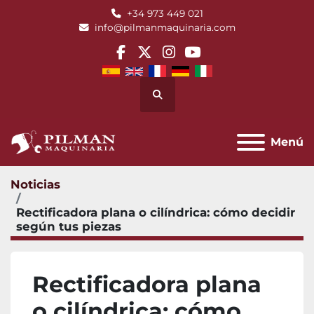
+34 973 449 021
info@pilmanmaquinaria.com
facebook
twitter
instagram
youtube
Buscar
Menú
Noticias
Rectificadora plana o cilíndrica: cómo decidir
según tus piezas
Rectificadora plana
o cilíndrica: cómo