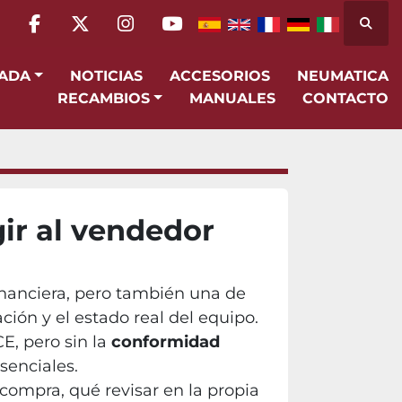
Busca
facebook
twitter
instagram
youtube
SADA
NOTICIAS
ACCESORIOS
NEUMATICA
RECAMBIOS
MANUALES
CONTACTO
ir al vendedor
inanciera, pero también una de
ción y el estado real del equipo.
, pero sin la
conformidad
senciales.
 compra, qué revisar en la propia