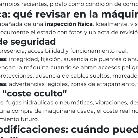
ambios recientes, pídalo como condición de comp
ca: qué revisar en la máqui
ompañada de una
inspección física
. Idealmente, vis
cumente el estado con fotos y un acta de revisió
de seguridad
 presencia, accesibilidad y funcionamiento real.
es
: integridad, fijación, ausencia de puentes o an
engan la máquina cuando se abran accesos peligr
protecciones, ausencia de cables sueltos, marcado
mas
: advertencias legibles, zonas de atrapamiento,
 “coste oculto”
s, fugas hidráulicas o neumáticas, vibraciones, d
una compra de maquinaria usada, el coste real no e
miento futuro.
odificaciones: cuándo pue