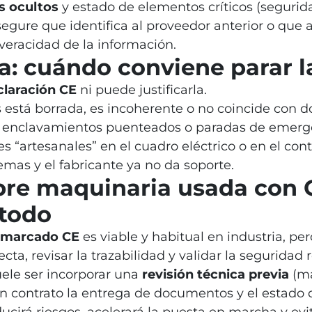
os ocultos
y estado de elementos críticos (segurida
segure que identifica al proveedor anterior o qu
veracidad de la información.
a: cuándo conviene parar l
laración CE
ni puede justificarla.
as está borrada, es incoherente o no coincide con
 enclavamientos puenteados o paradas de emerg
 “artesanales” en el cuadro eléctrico o en el cont
as y el fabricante ya no da soporte.
re maquinaria usada con C
étodo
 marcado CE
es viable y habitual en industria, pe
ta, revisar la trazabilidad y validar la seguridad 
ele ser incorporar una
revisión técnica previa
(ma
 en contrato la entrega de documentos y el estado 