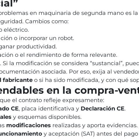
ial”
problemas en maquinaria de segunda mano es la 
seguridad. Cambios como:
o eléctrico.
ión o incorporar un robot.
ganar productividad.
ción o el rendimiento de forma relevante.
o. Si la modificación se considera “sustancial”, pu
ocumentación asociada. Por eso, exija al vendedor 
l fabricante
o si ha sido modificada, y con qué sop
endables en la compra-ven
que el contrato refleje expresamente:
ado CE
, placa identificativa y
Declaración CE
.
ales
y esquemas disponibles.
las
modificaciones
realizadas y aporta evidencias.
funcionamiento
y aceptación (SAT) antes del pago 