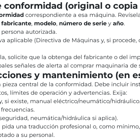
 conformidad (original o copia 
formidad
correspondiente a esa máquina. Revísel
e
fabricante
,
modelo
,
número de serie
y
año
.
 persona autorizada.
va aplicable (Directiva de Máquinas y, si procede,
a, solicite que la obtenga del fabricante o del im
ipales señales de alerta al comprar maquinaria d
cciones y mantenimiento (en e
 pieza central de la conformidad. Debe incluir ins
s, límites de operación y advertencias. Exija:
y, si existe, manual eléctrico/neumático/hidráulico
 frecuencias.
 seguridad, neumática/hidráulica si aplica).
l, pida una traducción profesional o, como mínim
tado a su personal.