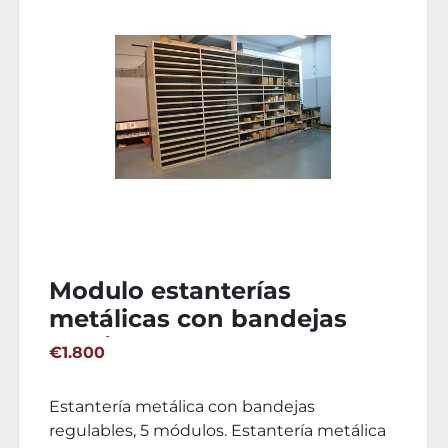
Modulo estantería metálica
4000x400x3000(h)mm
€1.000
Estantería metálica con bandejas
regulables, 4 módulos. Estantería metálica