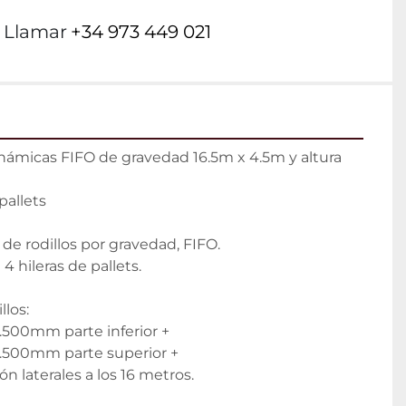
Llamar
+34 973 449 021
námicas FIFO de gravedad 16.5m x 4.5m y altura 
allets

de rodillos por gravedad, FIFO.

 hileras de pallets.

los:

500mm parte inferior +

.500mm parte superior +

ón laterales a los 16 metros.
