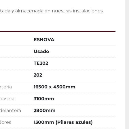
da y almacenada en nuestras instalaciones.
ESNOVA
Usado
TE202
202
ntería
16500 x 4500mm
trasera
3100mm
 delantera
2800mm
dores
1300mm (Pilares azules)