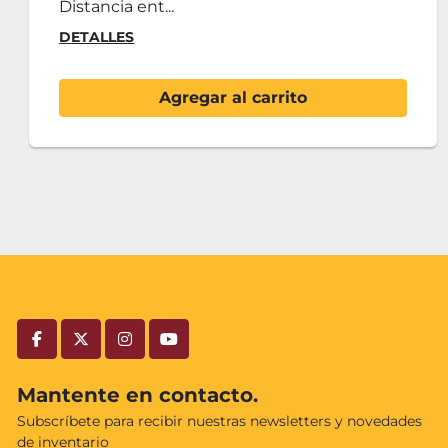
usada Estanterías des...
DETALLES
Contáctenos
facebook
twitter
instagram
youtube
Mantente en contacto.
Subscríbete para recibir nuestras newsletters y novedades
de inventario