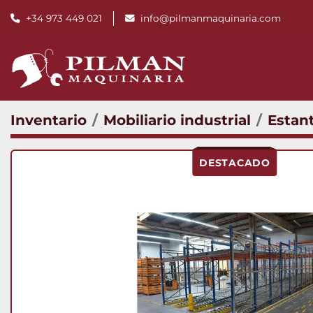
+34 973 449 021
info@pilmanmaquinaria.com
Inventario
Mobiliario industrial
Estant
DESTACADO