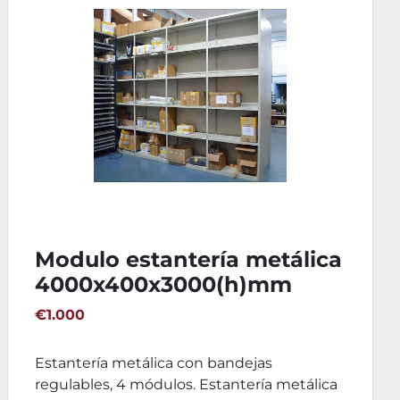
Estantería metálica picking
Mecalux
1500x600x3000(h)mm
€850
Estantería metálica reforzada MECALUX
Estanterías desmontadas y almacenadas