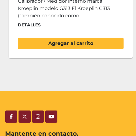
Calibre Pie de Rey KENNON 1000mm
Características: Rango Medición: 1000
Longitud Bocas: 150 ...
DETALLES
Agregar al carrito
facebook
twitter
instagram
youtube
Mantente en contacto.