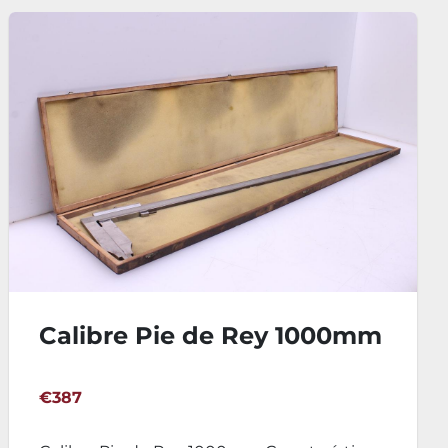
mm
Calibre Pie de Rey KENNO
500mm
€294