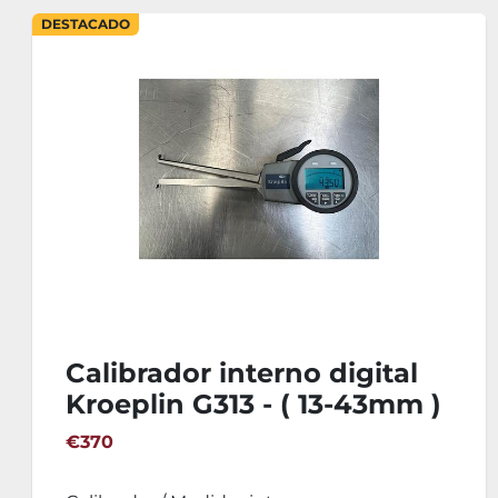
l
Calibre Pie de Rey KEN
m )
1000mm
€397