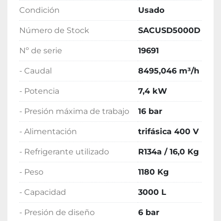
Depósito

Condición
Usado
Características:

Envío de maquinaria a toda España.
Número de Stock
SACUSD5000D
Nº de serie
19691
- Caudal
8495,046 m³/h
- Potencia
7,4 kW
- Presión máxima de trabajo
16 bar
- Alimentación
trifásica 400 V
- Refrigerante utilizado
R134a / 16,0 Kg
- Peso
1180 Kg
- Capacidad
3000 L
- Presión de diseño
6 bar