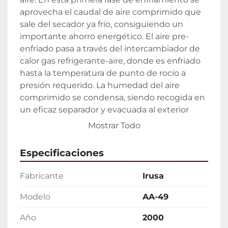
aprovecha el caudal de aire comprimido que 
sale del secador ya frío, consiguiendo un 
importante ahorro energético. El aire pre-
enfriado pasa a través del intercambiador de 
calor gas refrigerante-aire, donde es enfriado 
hasta la temperatura de punto de rocío a 
presión requerido. La humedad del aire 
comprimido se condensa, siendo recogida en 
un eficaz separador y evacuada al exterior 
automáticamente. Finalmente, el aire frío es 
Mostrar Todo
recalentado por el aire comprimido de 
entrada. Con ello se ahorra energía y se evita 
Especificaciones
condensaciones en las lineas de aire 
comprimido.

Fabricante
Irusa
Secador

Características:

Modelo
AA-49
Abrir archivo adjunto con caracteristicas 
Año
2000
Secador
