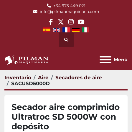
+34 973 449 021
info@pilmanmaquinaria.com
facebook
twitter
instagram
youtube
Buscar
Menú
Inventario
Aire
Secadores de aire
SACUSD5000D
Secador aire comprimido
Ultratroc SD 5000W con
depósito