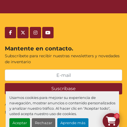
facebook
twitter
instagram
youtube
Mantente en contacto.
Subscríbete para recibir nuestras newsletters y novedades
de inventario
Suscríbase
Usamos cookies para mejorar su experiencia de
navegación, mostrar anuncios o contenido personalizados
Administrar cookies
y analizar nuestro tráfico. Al hacer clic en "Aceptar todo",
Machinio System
sitio web de
Machinio
usted acepta nuestro uso de cookies.
0
Aceptar
Rechazar
Aprende más