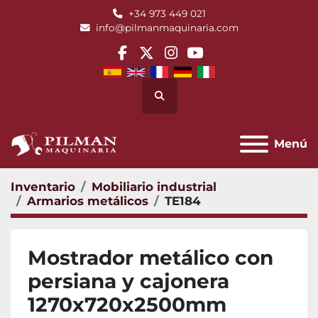
+34 973 449 021
info@pilmanmaquinaria.com
facebook
twitter
instagram
youtube
Buscar
Menú
Inventario
Mobiliario industrial
Armarios metálicos
TE184
Mostrador metálico con
persiana y cajonera
1270x720x2500mm