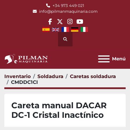
+34 973 449 021
info@pilmanmaquinaria.com
facebook
twitter
instagram
youtube
Buscar
Menú
Inventario
Soldadura
Caretas soldadura
CMDDC1CI
Careta manual DACAR
DC-1 Cristal Inactínico