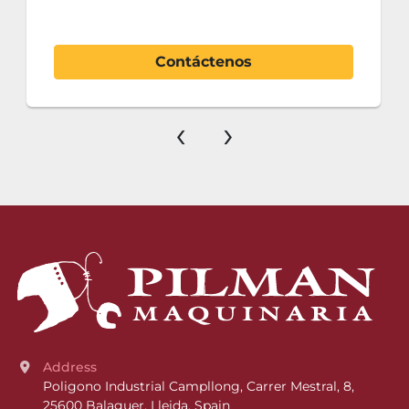
Contáctenos
‹
›
Address
Poligono Industrial Campllong, Carrer Mestral, 8, 
25600 Balaguer, Lleida, Spain