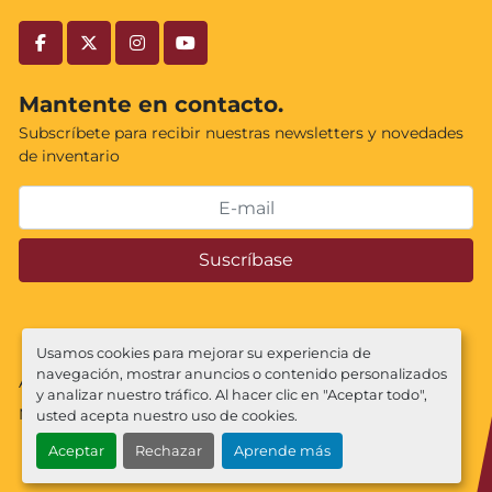
facebook
twitter
instagram
youtube
Mantente en contacto.
Subscríbete para recibir nuestras newsletters y novedades
de inventario
Suscríbase
Usamos cookies para mejorar su experiencia de
navegación, mostrar anuncios o contenido personalizados
Administrar cookies
y analizar nuestro tráfico. Al hacer clic en "Aceptar todo",
Machinio System
sitio web de
Machinio
usted acepta nuestro uso de cookies.
Aceptar
Rechazar
Aprende más