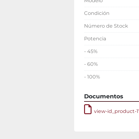
Modelo
Condición
Número de Stock
Potencia
- 45%
- 60%
- 100%
Documentos
view-id_product-1