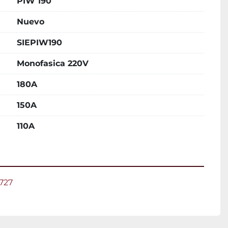
PIW 190
Nuevo
SIEPIW190
Monofasica 220V
180A
150A
110A
727