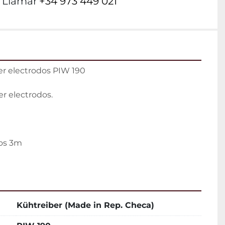
Llamar
+34 973 449 021
er electrodos PIW 190

r electrodos.

os 3m

Kühtreiber (Made in Rep. Checa)