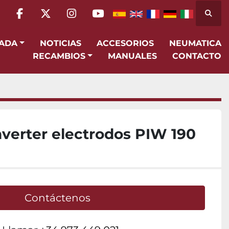
Busca
facebook
twitter
instagram
youtube
SADA
NOTICIAS
ACCESORIOS
NEUMATICA
RECAMBIOS
MANUALES
CONTACTO
nverter electrodos PIW 190
Contáctenos