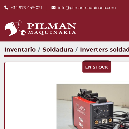
+34 973 449 021
info@pilmanmaquinaria.com
Inventario
Soldadura
Inverters solda
EN STOCK