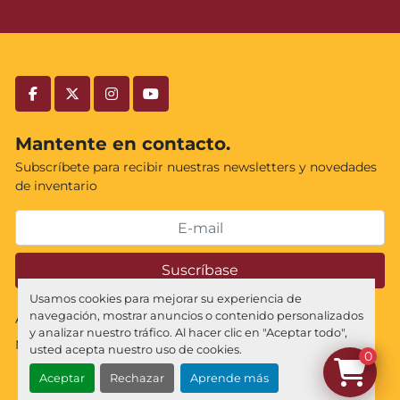
facebook
twitter
instagram
youtube
Mantente en contacto.
Subscríbete para recibir nuestras newsletters y novedades
de inventario
Suscríbase
Usamos cookies para mejorar su experiencia de
navegación, mostrar anuncios o contenido personalizados
Administrar cookies
y analizar nuestro tráfico. Al hacer clic en "Aceptar todo",
Machinio System
sitio web de
Machinio
usted acepta nuestro uso de cookies.
0
Aceptar
Rechazar
Aprende más