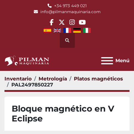
+34 973 449 021
info@pilmanmaquinaria.com
facebook
twitter
instagram
youtube
Buscar
Menú
Inventario
Metrología
Platos magnéticos
PAL2497850227
Bloque magnético en V
Eclipse