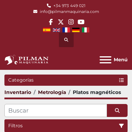
+34 973 449 021
info@pilmanmaquinaria.com
facebook
twitter
instagram
youtube
Buscar
Menú
Categorías
Inventario
Metrología
Platos magnéticos
Filtros