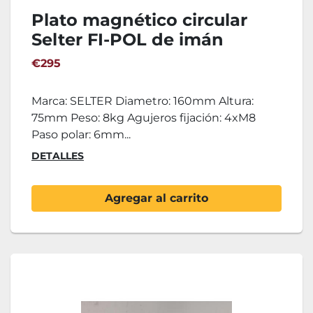
Plato magnético circular
Selter FI-POL de imán
permanente
€295
Marca: SELTER Diametro: 160mm Altura:
75mm Peso: 8kg Agujeros fijación: 4xM8
Paso polar: 6mm...
DETALLES
Agregar al carrito