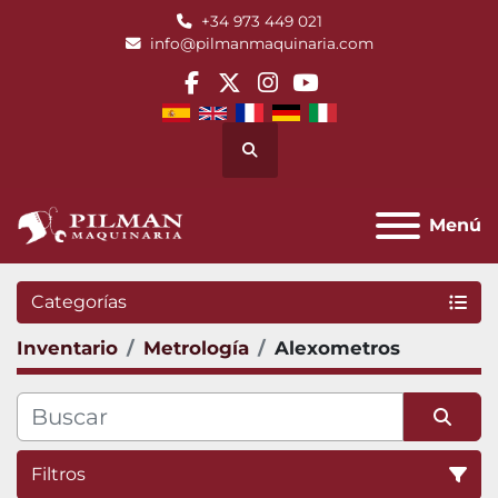
+34 973 449 021
info@pilmanmaquinaria.com
facebook
twitter
instagram
youtube
Buscar
Menú
Categorías
Inventario
Metrología
Alexometros
Filtros