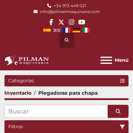
+34 973 449 021
info@pilmanmaquinaria.com
facebook
twitter
instagram
youtube
Buscar
Menú
Categorías
Inventario
Plegadoras para chapa
Filtros