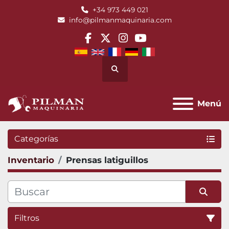
+34 973 449 021
info@pilmanmaquinaria.com
facebook
twitter
instagram
youtube
Buscar
Menú
Categorías
Inventario
Prensas latiguillos
Filtros