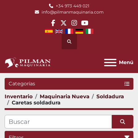
+34 973 449 021
info@pilmanmaquinaria.com
facebook
twitter
instagram
youtube
Buscar
Menú
Categorías
Inventario
Maquinaria Nueva
Soldadura
Caretas soldadura
Filtros