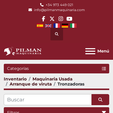
+34 973 449 021
info@pilmanmaquinaria.com
facebook
twitter
instagram
youtube
Buscar
Menú
Categorías
Inventario
Maquinaria Usada
Arranque de viruta
Tronzadoras
Filtros