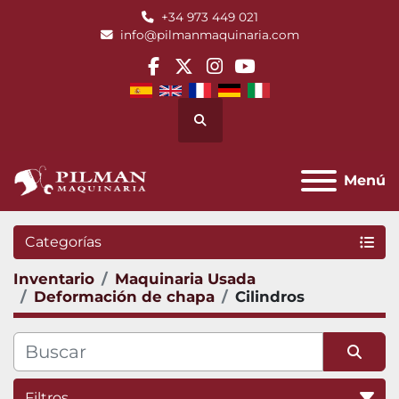
+34 973 449 021
info@pilmanmaquinaria.com
facebook
twitter
instagram
youtube
Buscar
Menú
Categorías
Inventario
Maquinaria Usada
Deformación de chapa
Cilindros
Filtros