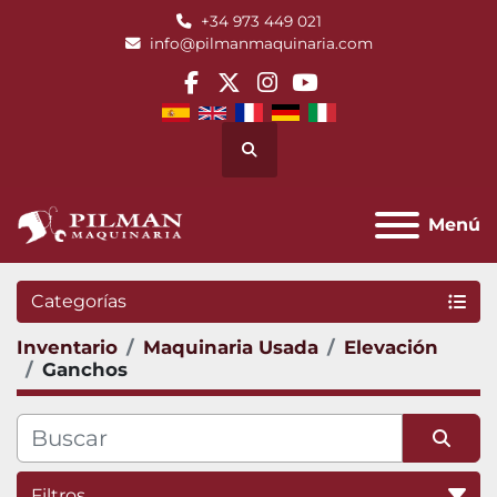
+34 973 449 021
info@pilmanmaquinaria.com
facebook
twitter
instagram
youtube
Buscar
Menú
Categorías
Inventario
Maquinaria Usada
Elevación
Ganchos
Filtros