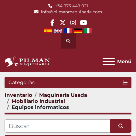
+34 973 449 021
info@pilmanmaquinaria.com
facebook
twitter
instagram
youtube
Buscar
Menú
Categorías
Inventario
Maquinaria Usada
Mobiliario industrial
Equipos informaticos