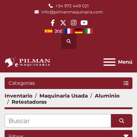
+34 973 449 021
info@pilmanmaquinaria.com
facebook
twitter
instagram
youtube
Buscar
Menú
Categorías
Inventario
Maquinaria Usada
Aluminio
Retestadoras
Filtros