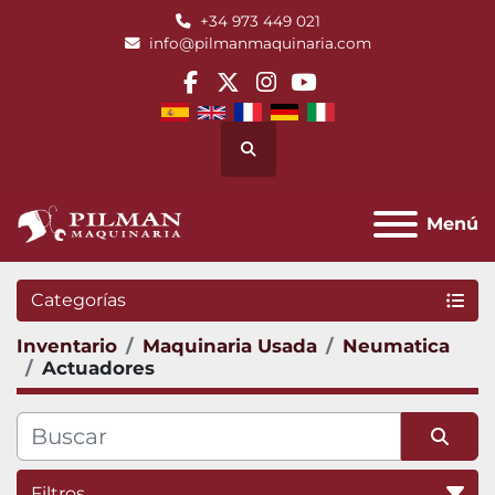
+34 973 449 021
info@pilmanmaquinaria.com
facebook
twitter
instagram
youtube
Buscar
Menú
Categorías
Inventario
Maquinaria Usada
Neumatica
Actuadores
Filtros