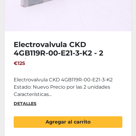
Electrovalvula CKD
4GB119R-00-E21-3-K2 - 2
Unidades
€125
Electrovalvula CKD 4GB119R-00-E21-3-K2
Estado: Nuevo Precio por las 2 unidades
Características...
DETALLES
Agregar al carrito