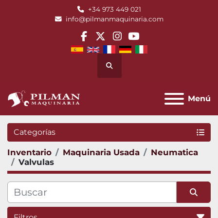
+34 973 449 021
info@pilmanmaquinaria.com
facebook
twitter
instagram
youtube
Buscar
Menú
Categorías
Inventario
Maquinaria Usada
Neumatica
Valvulas
Filtros