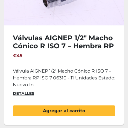
Válvulas AIGNEP 1/2" Macho
Cónico R ISO 7 – Hembra RP
ISO 7 06310 - 11 Unidades
€45
Válvula AIGNEP 1/2" Macho Cónico R ISO 7 –
Hembra RP ISO 7 06310 - 11 Unidades Estado:
Nuevo In...
DETALLES
Agregar al carrito