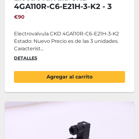
4GA110R-C6-E21H-3-K2 - 3
Unidades
€90
Electrovalvula CKD 4GA110R-C6-E21H-3-K2
Estado: Nuevo Precio es de las 3 unidades.
Característ...
DETALLES
Agregar al carrito