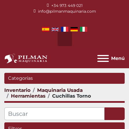
+34 973 449 021
info@pilmanmaquinaria.com
facebook
twitter
instagram
youtube
Buscar
Menú
Categorías
Inventario
Maquinaria Usada
Herramientas
Cuchillas Torno
Filtros