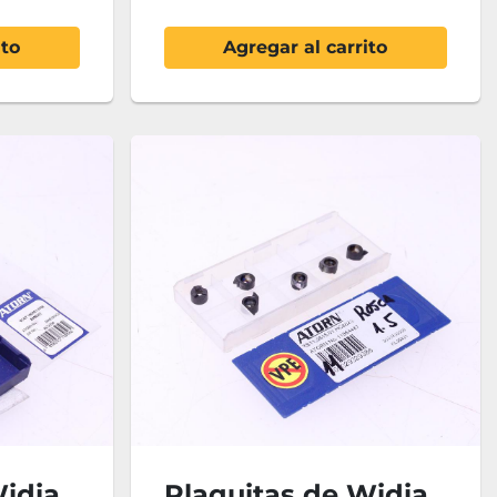
ito
Agregar al carrito
Widia
Plaquitas de Widia