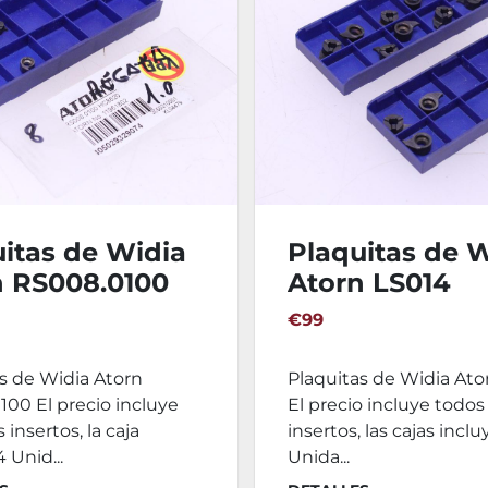
itas de Widia
Plaquitas de 
n RS008.0100
Atorn LS014
€99
s de Widia Atorn
Plaquitas de Widia Ato
00 El precio incluye
El precio incluye todos
 insertos, la caja
insertos, las cajas inclu
 Unid...
Unida...