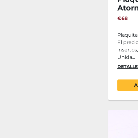
Atorn
€68
Plaquita
El preci
insertos,
Unida...
DETALLE
A