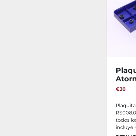
Plaqu
Ator
€30
Plaquita
RS008.01
todos los
incluye 4