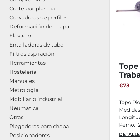
Corte por plasma
Curvadoras de perfiles
Deformación de chapa
Elevación
Entalladoras de tubo
Filtros aspiración
Herramientas
Tope
Hosteleria
Trab
Manuales
ATOR
€78
Metrología
Mobiliario industrial
Tope Pie
Neumatica
Medidas
Otras
Longitu
Perno: 12
Plegadoras para chapa
DETALLE
Posicionadores