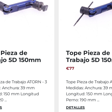
 Pieza de
Tope Pieza de
ajo 5D 150mm
Trabajo 5D 1
N - 3
ATORN - 2
€77
za de Trabajo ATORN - 3
Tope Pieza de Trabajo
: Anchura: 39 mm
Medidas: Anchura: 39
d: 150 mm Longitud
Longitud: 150 mm Lon
0 ...
Perno: 190 mm ...
S
DETALLES