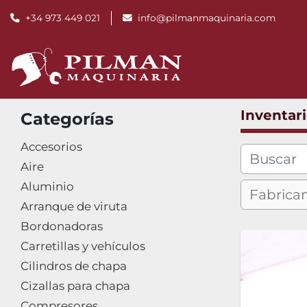
+34 973 449 021
info@pilmanmaquinaria.com
Inventar
Categorías
Accesorios
Aire
Aluminio
Arranque de viruta
Bordonadoras
Carretillas y vehículos
Cilindros de chapa
Cizallas para chapa
Compresores