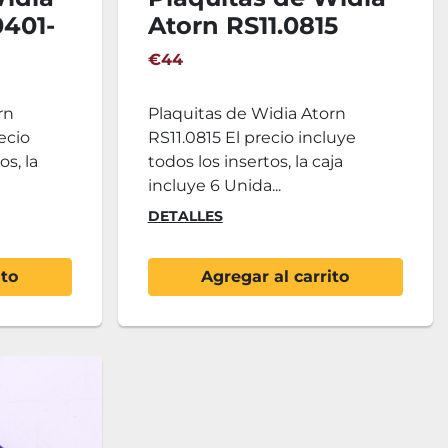
401-
Atorn RS11.0815
€44
rn
Plaquitas de Widia Atorn
ecio
RS11.0815 El precio incluye
os, la
todos los insertos, la caja
incluye 6 Unida...
DETALLES
ito
Agregar al carrito