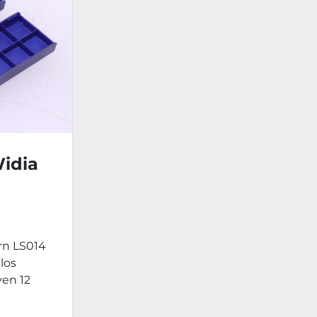
Widia
rn LS014
 los
yen 12