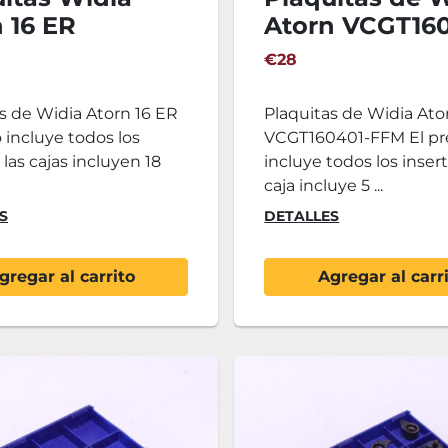
 16 ER
Atorn VCGT160
FFM
€28
s de Widia Atorn 16 ER
Plaquitas de Widia Ato
o incluye todos los
VCGT160401-FFM El pr
 las cajas incluyen 18
incluye todos los insert
caja incluye 5 ...
S
DETALLES
gregar al carrito
Agregar al carr