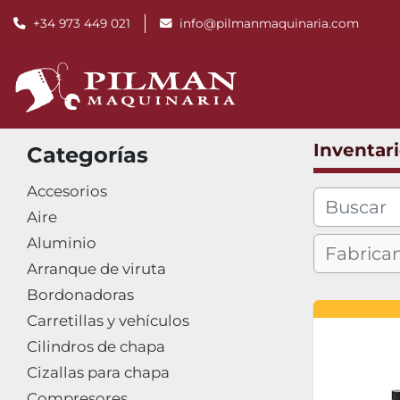
+34 973 449 021
info@pilmanmaquinaria.com
Inventar
Categorías
Accesorios
Aire
Aluminio
Arranque de viruta
Bordonadoras
Carretillas y vehículos
Cilindros de chapa
Cizallas para chapa
Compresores