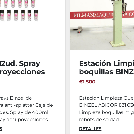
12ud. Spray
Estación Limp
proyecciones
boquillas BIN
dura Binzel S-
ABICOR 831.0
€1.500
rays Binzel de
Estación Limpieza Qu
a anti-splatter Caja de
BINZEL ABICOR 831.0
ades. Spray de 400ml
Limpieza boquillas mig
ray anti-poyecciones
robots de soldad...
S
DETALLES