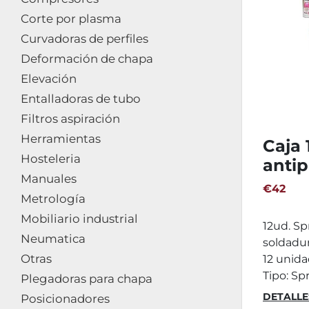
Corte por plasma
Curvadoras de perfiles
Deformación de chapa
Elevación
Entalladoras de tubo
Filtros aspiración
Herramientas
Caja 
Hosteleria
anti
Manuales
solda
€42
Metrología
360º
Mobiliario industrial
12ud. Sp
Neumatica
soldadur
Otras
12 unid
Tipo: Sp
Plegadoras para chapa
DETALLE
Posicionadores