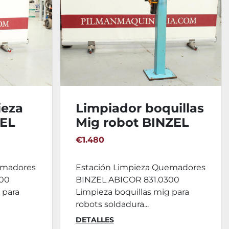
ieza
Limpiador boquillas
ZEL
Mig robot BINZEL
300
ABICOR 831.0300
€1.480
emadores
Estación Limpieza Quemadores
300
BINZEL ABICOR 831.0300
 para
Limpieza boquillas mig para
robots soldadura...
DETALLES