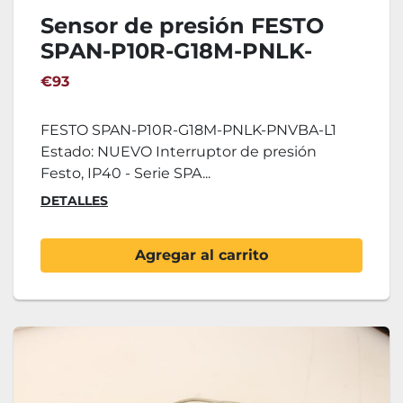
Sensor de presión FESTO
SPAN-P10R-G18M-PNLK-
PNVBA-L1
€93
FESTO SPAN-P10R-G18M-PNLK-PNVBA-L1
Estado: NUEVO Interruptor de presión
Festo, IP40 - Serie SPA...
DETALLES
Agregar al carrito