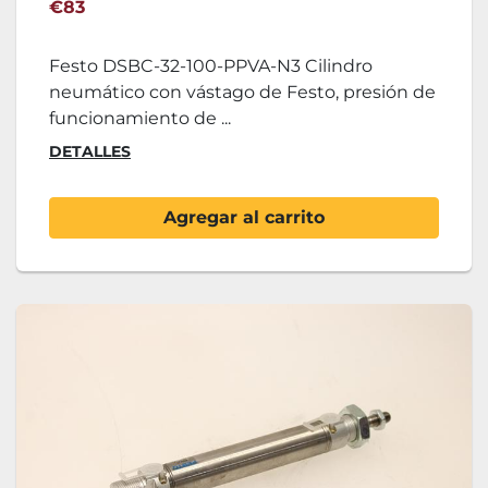
PPVA-N3
€83
Festo DSBC-32-100-PPVA-N3 Cilindro
neumático con vástago de Festo, presión de
funcionamiento de ...
DETALLES
Agregar al carrito