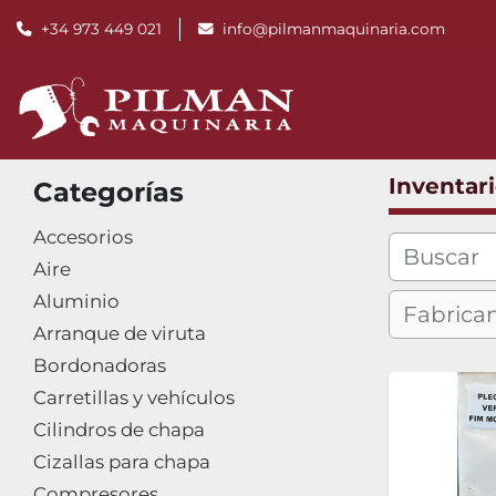
+34 973 449 021
info@pilmanmaquinaria.com
Inventar
Categorías
Accesorios
Aire
Aluminio
Arranque de viruta
Bordonadoras
Carretillas y vehículos
Cilindros de chapa
Cizallas para chapa
Compresores