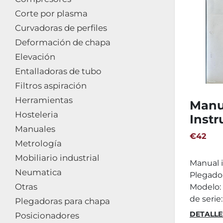
Corte por plasma
Curvadoras de perfiles
Deformación de chapa
Elevación
Entalladoras de tubo
Filtros aspiración
Herramientas
Manu
Hosteleria
Instr
Manuales
Plega
€42
Metrología
FIM 
Mobiliario industrial
Manual i
Neumatica
Plegador
Otras
Modelo:
de serie
Plegadoras para chapa
DETALLE
Posicionadores