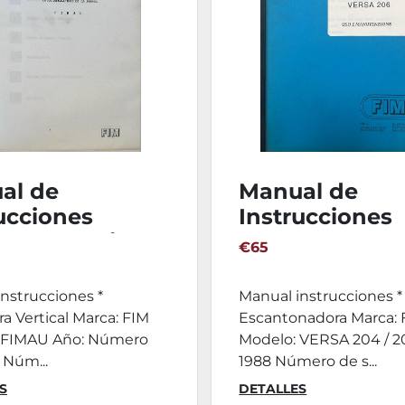
al de
Manual de
ucciones
Instrucciones
dora Vertical
Escantonador
€65
FIMAU
VERSA 204 / 2
nstrucciones *
Manual instrucciones *
a Vertical Marca: FIM
Escantonadora Marca: 
 FIMAU Año: Número
Modelo: VERSA 204 / 2
: Núm...
1988 Número de s...
S
DETALLES