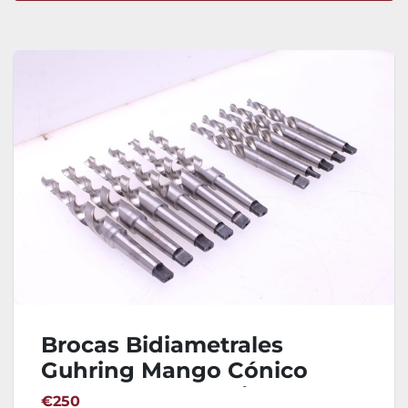
Ordenar por
Brocas Bidiametrales
Guhring Mango Cónico
Morse MT3 - 11 Unidades
€250