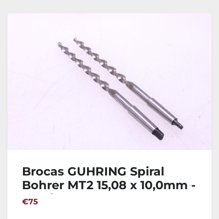
Brocas GUHRING Spiral
Bohrer MT2 15,08 x 10,0mm -
2 Unidades
€75