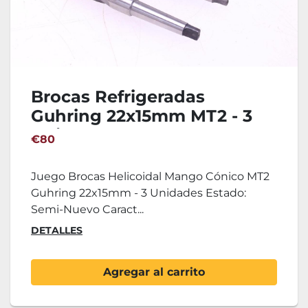
Brocas Refrigeradas
Guhring 22x15mm MT2 - 3
Unidades
€80
Juego Brocas Helicoidal Mango Cónico MT2
Guhring 22x15mm - 3 Unidades Estado:
Semi-Nuevo Caract...
DETALLES
Agregar al carrito