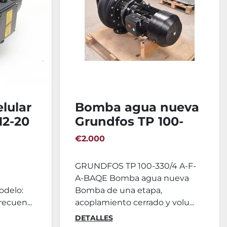
lular
Bomba agua nueva
2-20
Grundfos TP 100-
330-4
€2.000
GRUNDFOS TP 100-330/4 A-F-
A-BAQE Bomba agua nueva
odelo:
Bomba de una etapa,
recuen...
acoplamiento cerrado y volu...
DETALLES