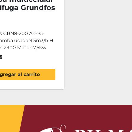
ífuga Grundfos
-200
s CRN8-200 A-P-G-
mba usada 9,5m3/h H
m 2900 Motor: 7,5kw
S
gregar al carrito