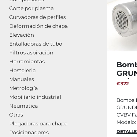
Corte por plasma
Curvadoras de perfiles
Deformación de chapa
Elevación
Entalladoras de tubo
Filtros aspiración
Herramientas
Bomb
Hosteleria
GRUN
Manuales
50/1
€322
Metrología
Mobiliario industrial
Bomba R
Neumatica
GRUNDF
Otras
CVBV Fa
Modelo: 
Plegadoras para chapa
DETALLE
Posicionadores