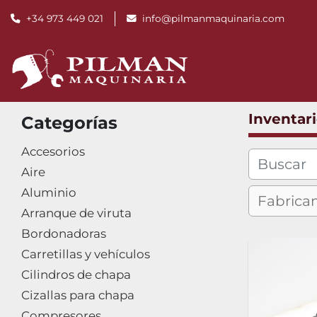
+34 973 449 021
info@pilmanmaquinaria.com
Inventar
Categorías
Accesorios
Aire
Aluminio
Arranque de viruta
Bordonadoras
Carretillas y vehículos
Cilindros de chapa
Cizallas para chapa
Compresores