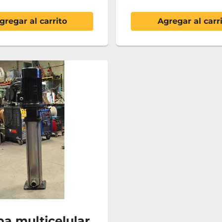
gregar al carrito
Agregar al carr
a multicelular