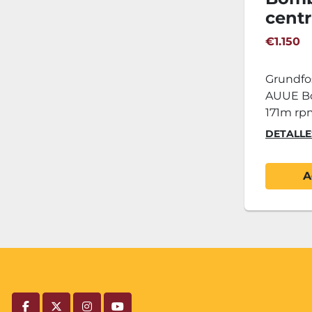
centr
CRN8
€1.150
Grundfo
AUUE Bo
171m rp
DETALLE
A