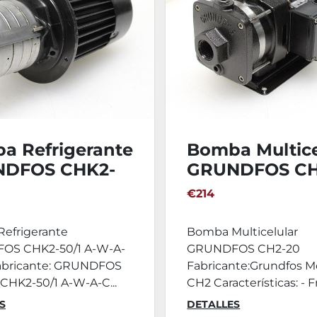
a Refrigerante
Bomba Multice
DFOS CHK2-
GRUNDFOS CH
 A-W-A-CVBV
€214
efrigerante
Bomba Multicelular
OS CHK2-50/1 A-W-A-
GRUNDFOS CH2-20
bricante: GRUNDFOS
Fabricante:Grundfos M
CHK2-50/1 A-W-A-C...
CH2 Características: - F
S
DETALLES