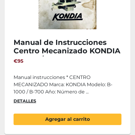
Manual de Instrucciones
Centro Mecanizado KONDIA
B-1000 / B-700
€95
Manual instrucciones * CENTRO
MECANIZADO Marca: KONDIA Modelo: B-
1000 / B-700 Año: Número de ...
DETALLES
Agregar al carrito