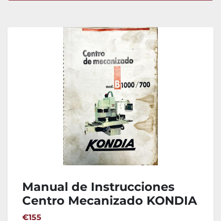
Ordenar por
Manual de Instrucciones
Centro Mecanizado KONDIA
B-1000 + Esquemas +
€155