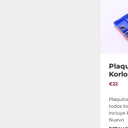
Plaqu
Korlo
RDK
€22
Plaquita
todos los
incluye 
Nuevo