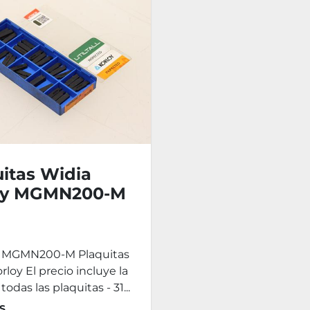
itas Widia
oy MGMN200-M
s MGMN200-M Plaquitas
rloy El precio incluye la
todas las plaquitas - 31...
S