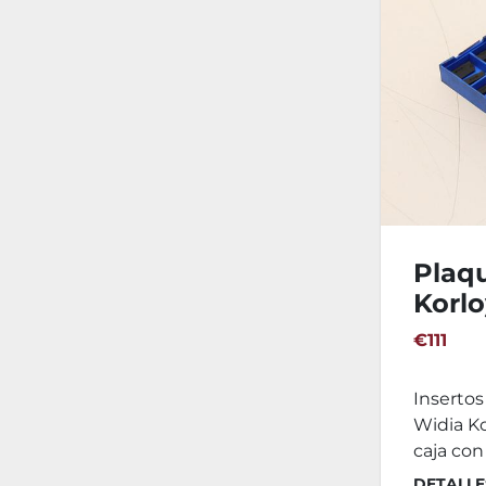
Plaqu
Korl
€111
Inserto
Widia Ko
caja con 
DETALLE