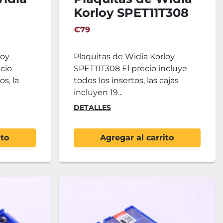
Korloy SPET11T308
PD
€79
loy
Plaquitas de Widia Korloy
cio
SPET11T308 El precio incluye
os, la
todos los insertos, las cajas
incluyen 19...
DETALLES
ito
Agregar al carrito