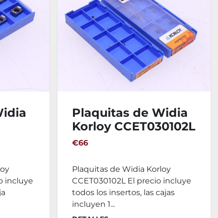
Widia
Plaquitas de Widia
Korloy CCET030102L
€66
loy
Plaquitas de Widia Korloy
 incluye
CCET030102L El precio incluye
ja
todos los insertos, las cajas
incluyen 1...