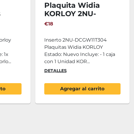
Plaquita Widia
s
KORLOY 2NU-
 +
DCGW11T304
€18
T
orloy
Inserto 2NU-DCGW11T304
Plaquitas Widia KORLOY
: 1x
Estado: Nuevo Incluye: - 1 caja
lo...
con 1 Unidad KOR...
DETALLES
ito
Agregar al carrito