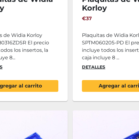
y
Korloy
T080316ZDSR
SPTM060205-
€37
s de Widia Korloy
Plaquitas de Widia Kor
316ZDSR El precio
SPTM060205-PD El pre
odos los insertos, la
incluye todos los insert
uye 8...
caja incluye 8 ...
S
DETALLES
gregar al carrito
Agregar al carr