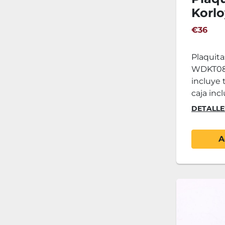
Korlo
WDK
€36
Plaquita
WDKT080
incluye t
caja incl
DETALLE
A