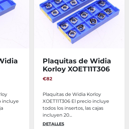
Widia
Plaquitas de Widia
Korloy XOET11T306
€82
rloy
Plaquitas de Widia Korloy
 incluye
XOET11T306 El precio incluye
ja
todos los insertos, las cajas
incluyen 20...
DETALLES