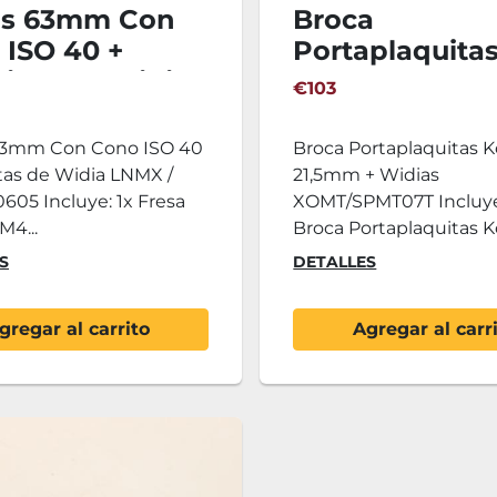
as 63mm Con
Broca
 ISO 40 +
Portaplaquita
itas de Widia
Korloy 21,5mm
€103
 / LNEX100605
Widias
XOMT/SPMT07
63mm Con Cono ISO 40
Broca Portaplaquitas K
tas de Widia LNMX /
21,5mm + Widias
05 Incluye: 1x Fresa
XOMT/SPMT07T Incluye
M4...
Broca Portaplaquitas Kor
S
DETALLES
gregar al carrito
Agregar al carr