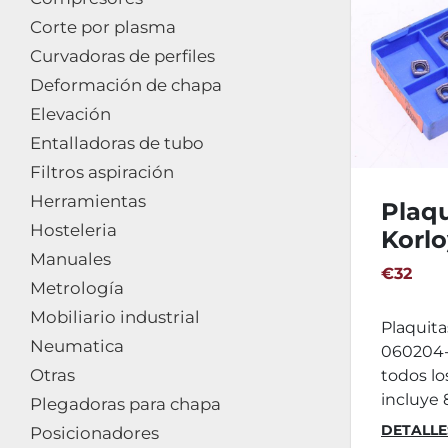
Corte por plasma
Curvadoras de perfiles
Deformación de chapa
Elevación
Entalladoras de tubo
Filtros aspiración
Herramientas
Plaqu
Hosteleria
Korl
Manuales
0602
€32
Metrología
Mobiliario industrial
Plaquit
Neumatica
060204-
Otras
todos los
incluye 8
Plegadoras para chapa
DETALLE
Posicionadores