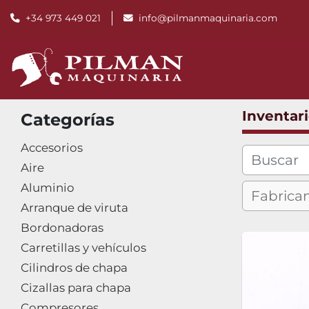
+34 973 449 021
info@pilmanmaquinaria.com
Inventar
Categorías
Accesorios
Aire
Aluminio
Arranque de viruta
Bordonadoras
Carretillas y vehículos
Cilindros de chapa
Cizallas para chapa
Compresores