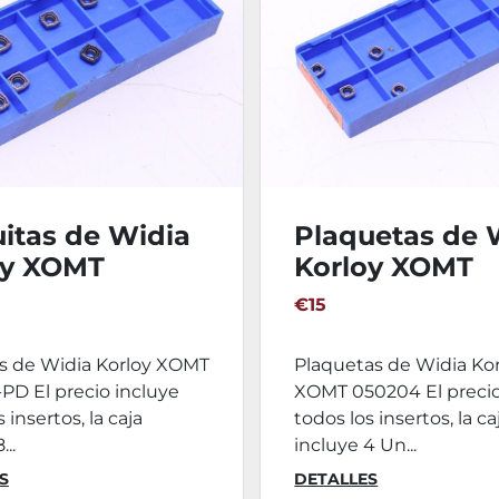
itas de Widia
Plaquetas de 
oy XOMT
Korloy XOMT
04-PD
050204-PD
€15
as de Widia Korloy XOMT
Plaquetas de Widia Ko
PD El precio incluye
XOMT 050204 El precio
 insertos, la caja
todos los insertos, la ca
...
incluye 4 Un...
S
DETALLES