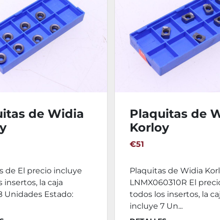
itas de Widia
Plaquitas de 
y
Korloy
T10T3MO-MM
LNMX060310R
€51
s de El precio incluye
Plaquitas de Widia Kor
 insertos, la caja
LNMX060310R El precio
8 Unidades Estado:
todos los insertos, la ca
incluye 7 Un...