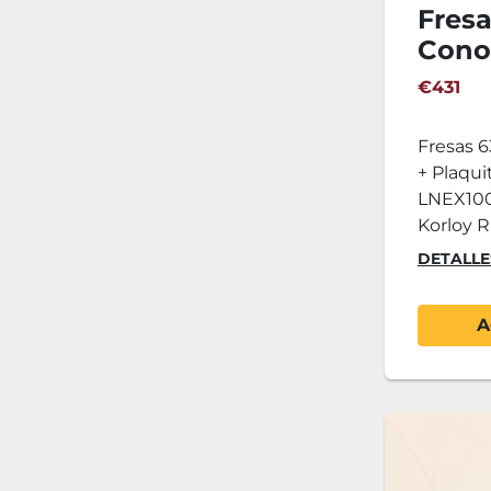
Fres
Cono
Plaqu
€431
LNMX
Fresas 
+ Plaqui
LNEX1006
Korloy R
DETALLE
A