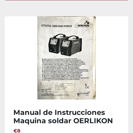
Ordenar por
Manual de Instrucciones
Maquina soldar OERLIKON
CITOTIG 2200 FORCE
€8