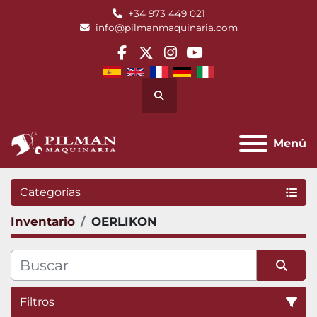
+34 973 449 021
info@pilmanmaquinaria.com
facebook
twitter
instagram
youtube
Buscar
Menú
Categorías
Inventario
OERLIKON
Filtros