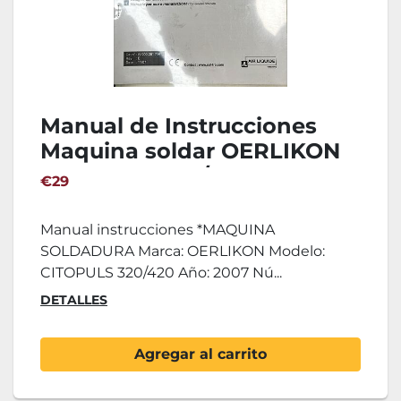
Manual de Instrucciones
Maquina soldar OERLIKON
CITOPULS 320/420
€29
Manual instrucciones *MAQUINA
SOLDADURA Marca: OERLIKON Modelo:
CITOPULS 320/420 Año: 2007 Nú...
DETALLES
Agregar al carrito