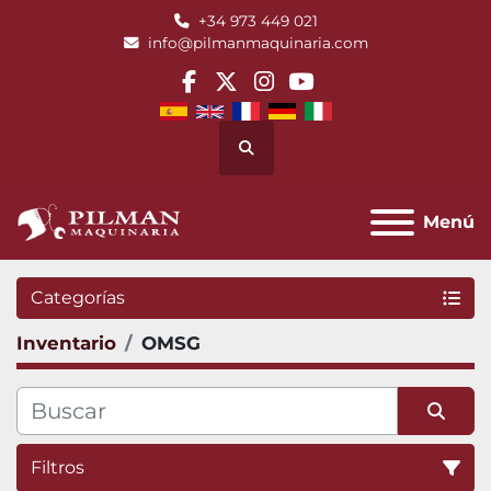
+34 973 449 021
info@pilmanmaquinaria.com
facebook
twitter
instagram
youtube
Buscar
Menú
Categorías
Inventario
OMSG
Filtros