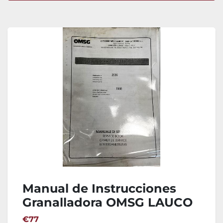
Ordenar por
Manual de Instrucciones
Granalladora OMSG LAUCO
150H
€77