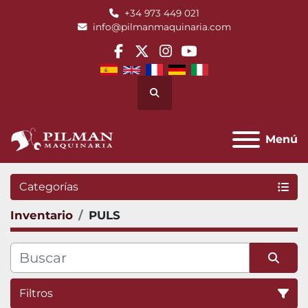
+34 973 449 021
info@pilmanmaquinaria.com
facebook
twitter
instagram
youtube
Buscar
Menú
Categorías
Inventario
PULS
Filtros