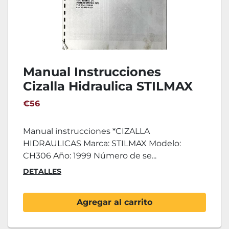
Manual Instrucciones
Cizalla Hidraulica STILMAX
CH306
€56
Manual instrucciones *CIZALLA
HIDRAULICAS Marca: STILMAX Modelo:
CH306 Año: 1999 Número de se...
DETALLES
Agregar al carrito