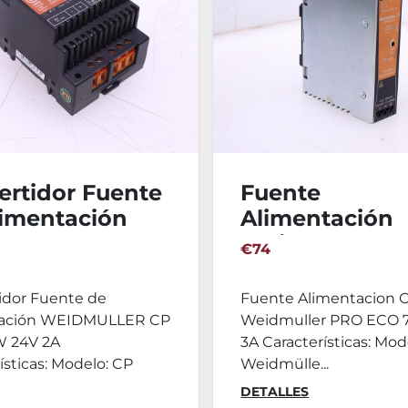
ertidor Fuente
Fuente
limentación
Alimentación
DMULLER CP
Weidmuller P
€74
48W 24V 2A
ECO 72W 24V 
idor Fuente de
Fuente Alimentacion Ca
tación WEIDMULLER CP
Weidmuller PRO ECO 
 24V 2A
3A Características: Mod
ísticas: Modelo: CP
Weidmülle...
DETALLES