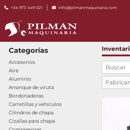
+34 973 449 021
info@pilmanmaquinaria.com
Inventar
Categorías
Accesorios
Aire
Aluminio
Arranque de viruta
Bordonadoras
Carretillas y vehículos
Cilindros de chapa
Cizallas para chapa
Compresores