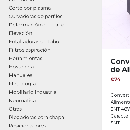
Corte por plasma
Curvadoras de perfiles
Deformación de chapa
Elevación
Entalladoras de tubo
Filtros aspiración
Herramientas
Conv
Hosteleria
de A
Manuales
WEI
€74
Metrología
SNT 
Mobiliario industrial
Convert
Neumatica
Alimen
Otras
SNT 48W
Caracter
Plegadoras para chapa
SNT...
Posicionadores