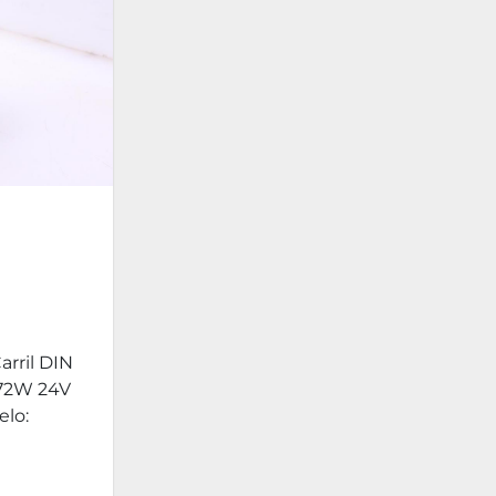
RO
3A
rril DIN
72W 24V
elo: