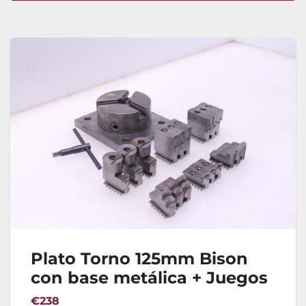
Ordenar por
Plato Torno 125mm Bison
con base metálica + Juegos
de Garras
€238