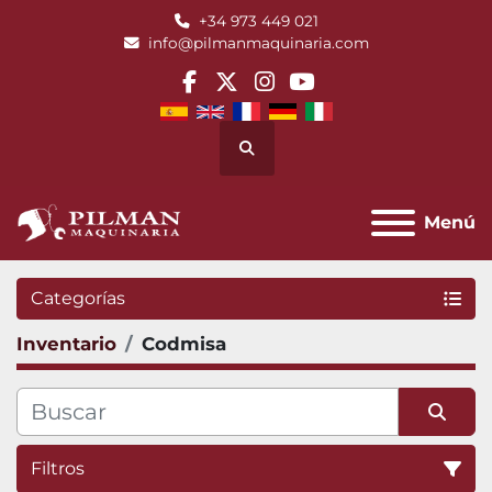
+34 973 449 021
info@pilmanmaquinaria.com
facebook
twitter
instagram
youtube
Buscar
Menú
Categorías
Inventario
Codmisa
Filtros