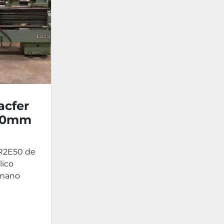
acfer
500mm
CR2E50 de
lico
 mano