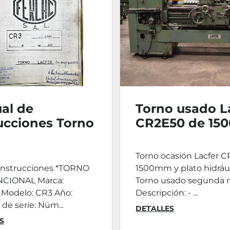
al de
Torno usado L
ucciones Torno
CR2E50 de 1
er CR3
e.p.
Torno ocasión Lacfer 
instrucciones *TORNO
1500mm y plato hidráu
CIONAL Marca:
Torno usado segunda
Modelo: CR3 Año:
Descripción: - ...
e serie: Núm...
DETALLES
S