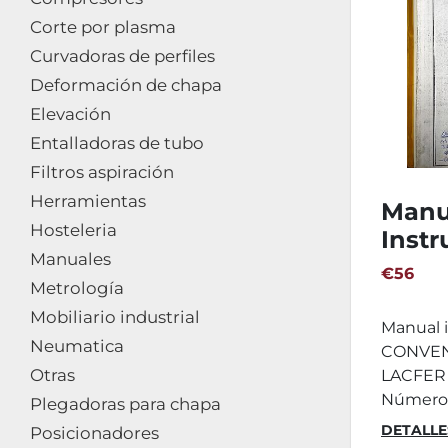
Corte por plasma
Curvadoras de perfiles
Deformación de chapa
Elevación
Entalladoras de tubo
Filtros aspiración
Herramientas
Manu
Hosteleria
Instr
Manuales
Lacf
€56
Metrología
Mobiliario industrial
Manual 
Neumatica
CONVEN
Otras
LACFER 
Número d
Plegadoras para chapa
DETALLE
Posicionadores