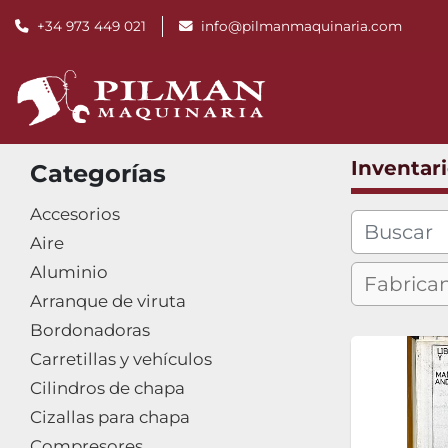
+34 973 449 021
info@pilmanmaquinaria.com
Inventar
Categorías
Accesorios
Aire
Aluminio
Arranque de viruta
Bordonadoras
Carretillas y vehículos
Cilindros de chapa
Cizallas para chapa
Compresores