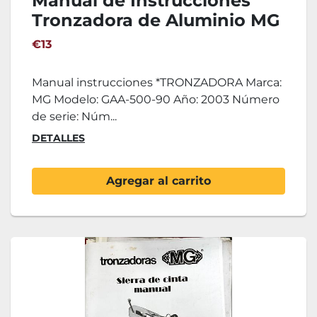
Manual de Instrucciones
Tronzadora de Aluminio MG
GAA-500 90
€13
Manual instrucciones *TRONZADORA Marca:
MG Modelo: GAA-500-90 Año: 2003 Número
de serie: Núm...
DETALLES
Agregar al carrito