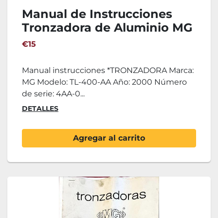
Manual de Instrucciones
Tronzadora de Aluminio MG
TL-400-AA
€15
Manual instrucciones *TRONZADORA Marca:
MG Modelo: TL-400-AA Año: 2000 Número
de serie: 4AA-0...
DETALLES
Agregar al carrito