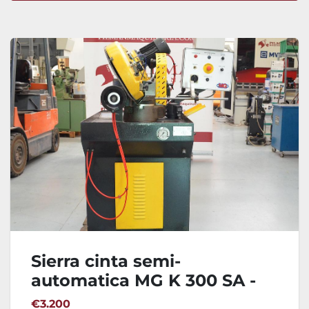
Ordenar por
Sierra cinta semi-
automatica MG K 300 SA -
2006
€3.200