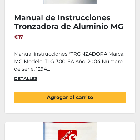
Manual de Instrucciones
Tronzadora de Aluminio MG
TLG-300-SA
€17
Manual instrucciones *TRONZADORA Marca:
MG Modelo: TLG-300-SA Año: 2004 Número
de serie: 1294...
DETALLES
Agregar al carrito