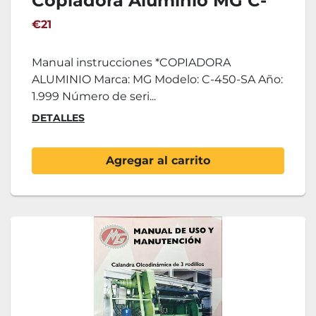
Copiadora Aluminio MG C-
450-SA
€21
Manual instrucciones *COPIADORA
ALUMINIO Marca: MG Modelo: C-450-SA Año:
1.999 Número de seri...
DETALLES
Agregar al carrito