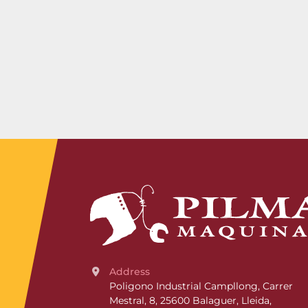
Address
Poligono Industrial Campllong, Carrer 
Mestral, 8, 25600 Balaguer, Lleida, 