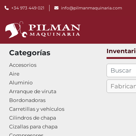
+34 973 449 021
info@pilmanmaquinaria.com
Inventar
Categorías
Accesorios
Aire
Aluminio
Arranque de viruta
Bordonadoras
Carretillas y vehículos
Cilindros de chapa
Cizallas para chapa
Compresores