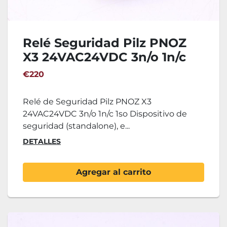
Relé Seguridad Pilz PNOZ
X3 24VAC24VDC 3n/o 1n/c
1so
€220
Relé de Seguridad Pilz PNOZ X3
24VAC24VDC 3n/o 1n/c 1so Dispositivo de
seguridad (standalone), e...
DETALLES
Agregar al carrito