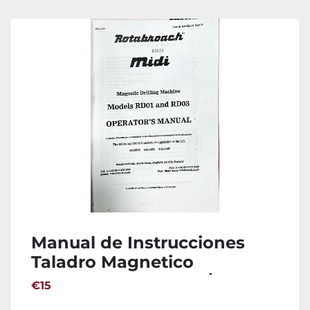
Manual de Instrucciones
Taladro Magnetico
ROTABROACH RD01/RD03
€15