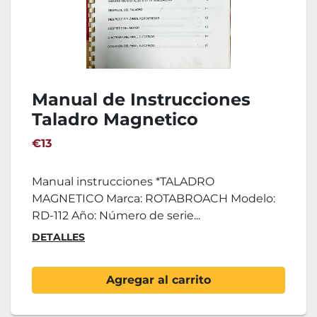
Manual de Instrucciones
Taladro Magnetico
ROTABROACH RD-112
€13
Manual instrucciones *TALADRO
MAGNETICO Marca: ROTABROACH Modelo:
RD-112 Año: Número de serie...
DETALLES
Agregar al carrito