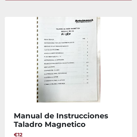
Ordenar por
Manual de Instrucciones
Taladro Magnetico
ROTABROACH RD-132
€12