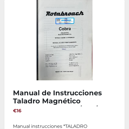
Manual de Instrucciones
Taladro Magnético
ROTABROACH CM/200/1 &
€16
CM/200/3GX
Manual instrucciones *TALADRO