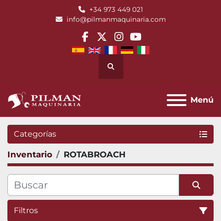
+34 973 449 021
info@pilmanmaquinaria.com
facebook
twitter
instagram
youtube
Buscar
Menú
Categorías
Inventario
ROTABROACH
Filtros