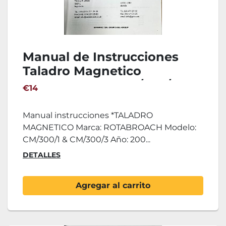
Manual de Instrucciones
Taladro Magnetico
ROTABROACH CM/300/1 &
€14
CM/300/3
Manual instrucciones *TALADRO
MAGNETICO Marca: ROTABROACH Modelo:
CM/300/1 & CM/300/3 Año: 200...
DETALLES
Agregar al carrito