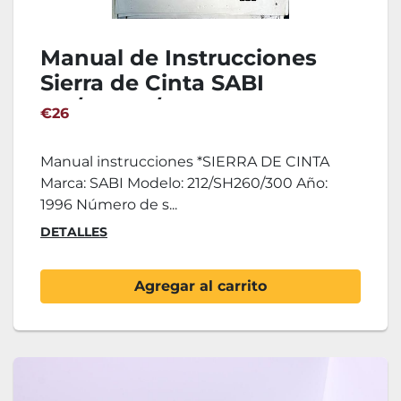
Manual de Instrucciones
Sierra de Cinta SABI
212/SH260/300
€26
Manual instrucciones *SIERRA DE CINTA
Marca: SABI Modelo: 212/SH260/300 Año:
1996 Número de s...
DETALLES
Agregar al carrito