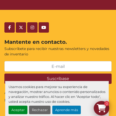
facebook
twitter
instagram
youtube
Mantente en contacto.
Subscríbete para recibir nuestras newsletters y novedades
de inventario
Suscríbase
Usamos cookies para mejorar su experiencia de
navegación, mostrar anuncios o contenido personalizados
Administrar cookies
y analizar nuestro tráfico. Al hacer clic en "Aceptar todo",
Machinio System
sitio web de
Machinio
usted acepta nuestro uso de cookies.
0
Aceptar
Rechazar
Aprende más