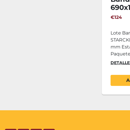
690x
Form
€124
100ud
Lote Ba
STARCKE
mm Estad
Paquetes
DETALLE
A