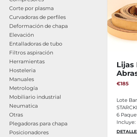
Corte por plasma
Curvadoras de perfiles
Deformación de chapa
Elevación
Entalladoras de tubo
Filtros aspiración
Herramientas
Lijas
Hosteleria
Abra
Manuales
245
€185
Metrología
STAR
Mobiliario industrial
60ud
Lote Ba
Neumatica
STARCK
Otras
6 Paque
Incluye: 
Plegadoras para chapa
DETALLE
Posicionadores