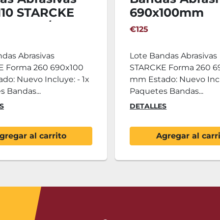
110 STARCKE
690x100mm
a Gr220/180 -
STARCKE Form
€125
.
100ud.
ndas Abrasivas
Lote Bandas Abrasivas
 Forma 260 690x100
STARCKE Forma 260 6
o: Nuevo Incluye: - 1x
mm Estado: Nuevo Incl
 Bandas...
Paquetes Bandas...
S
DETALLES
gregar al carrito
Agregar al carr