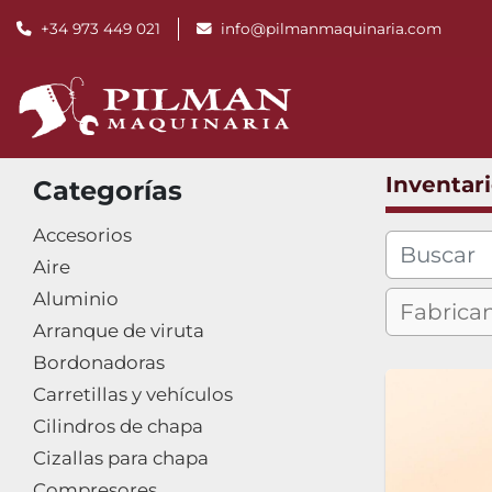
+34 973 449 021
info@pilmanmaquinaria.com
Inventar
Categorías
Accesorios
Aire
Aluminio
Arranque de viruta
Bordonadoras
Carretillas y vehículos
Cilindros de chapa
Cizallas para chapa
Compresores