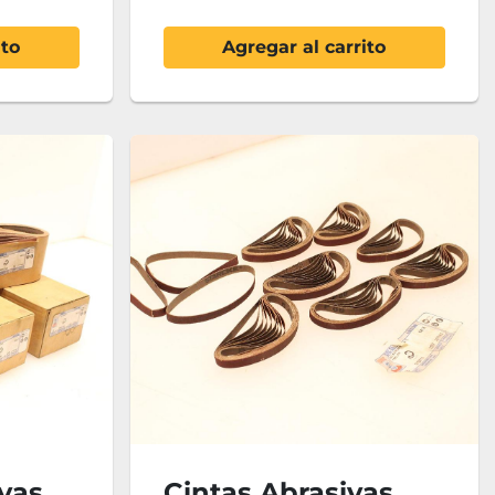
ito
Agregar al carrito
vas
Cintas Abrasivas