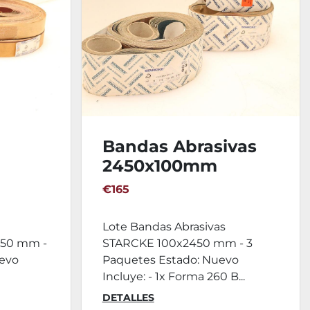
Bandas Abrasivas
2450x100mm
STARCKE - 30ud.
€165
A -
Lote Bandas Abrasivas
x50 mm -
STARCKE 100x2450 mm - 3
uevo
Paquetes Estado: Nuevo
Incluye: - 1x Forma 260 B...
DETALLES