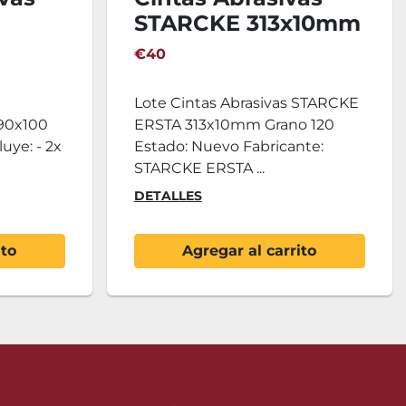
STARCKE 313x10mm
a -
Grano 120 - 150ud.
€40
Lote Cintas Abrasivas STARCKE
90x100
ERSTA 313x10mm Grano 120
uye: - 2x
Estado: Nuevo Fabricante:
STARCKE ERSTA ...
DETALLES
ito
Agregar al carrito