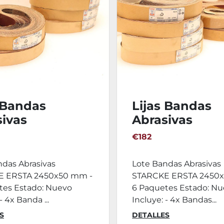
 Bandas
Lijas Bandas
sivas
Abrasivas
0x50mm
2450x50mm
€182
CKE ERSTA -
STARCKE ERST
.
60ud.
ndas Abrasivas
Lote Bandas Abrasivas
E ERSTA 2450x50 mm -
STARCKE ERSTA 2450
tes Estado: Nuevo
6 Paquetes Estado: N
- 4x Banda ...
Incluye: - 4x Bandas...
S
DETALLES