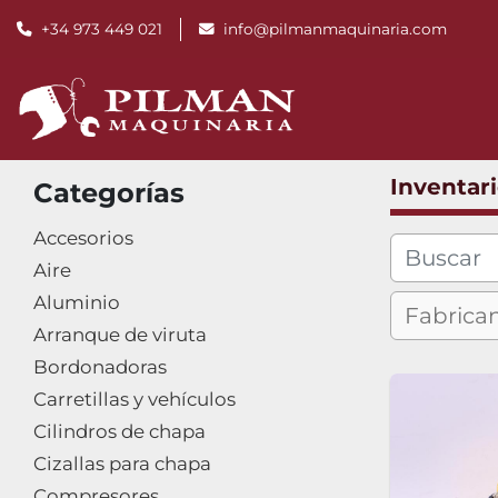
+34 973 449 021
info@pilmanmaquinaria.com
Inventar
Categorías
Accesorios
Aire
Aluminio
Arranque de viruta
Bordonadoras
Carretillas y vehículos
Cilindros de chapa
Cizallas para chapa
Compresores