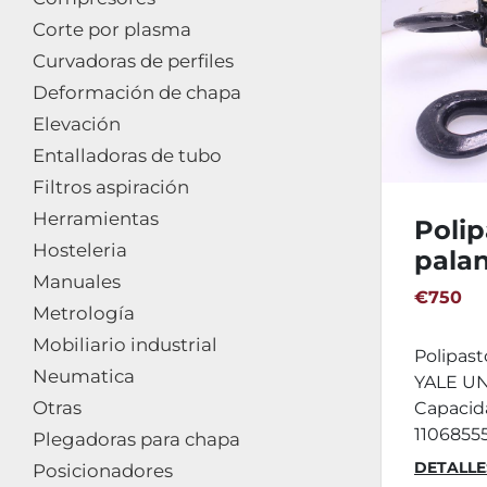
Corte por plasma
Curvadoras de perfiles
Deformación de chapa
Elevación
Entalladoras de tubo
Filtros aspiración
Herramientas
Poli
Hosteleria
pala
Manuales
PLUS
€750
Metrología
Mobiliario industrial
Polipas
Neumatica
YALE UN
Otras
Capacida
11068555
Plegadoras para chapa
DETALLE
Posicionadores