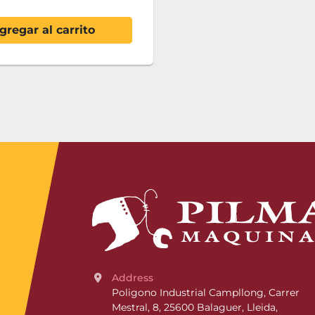
gregar al carrito
Address
Poligono Industrial Campllong, Carrer 
Mestral, 8, 25600 Balaguer, Lleida, 