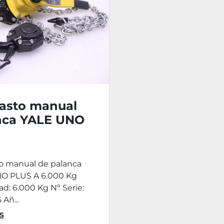
pasto manual
nca YALE UNO
 A 6.000 Kg
to manual de palanca
O PLUS A 6.000 Kg
d: 6.000 Kg Nº Serie:
 Añ...
S