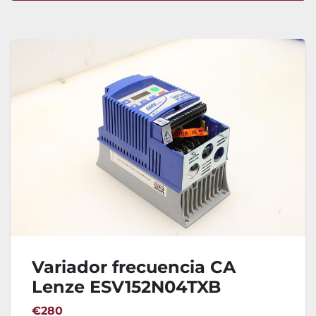
Ordenar por
Variador frecuencia CA
Lenze ESV152N04TXB
€280