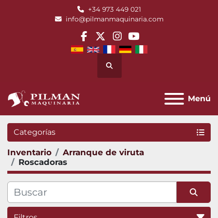
+34 973 449 021
info@pilmanmaquinaria.com
facebook
twitter
instagram
youtube
Buscar
Menú
Categorías
Inventario
Arranque de viruta
Roscadoras
Filtros